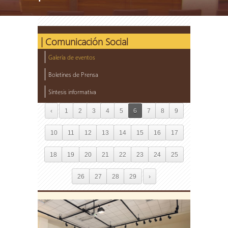
| Comunicación Social
Galería de eventos
Boletines de Prensa
Síntesis informativa
‹
1
2
3
4
5
6
7
8
9
10
11
12
13
14
15
16
17
18
19
20
21
22
23
24
25
26
27
28
29
›