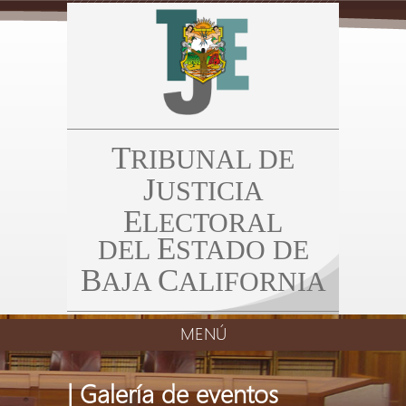
T
RIBUNAL DE
J
USTICIA
E
LECTORAL
E
DEL
STADO DE
B
C
AJA
ALIFORNIA
MENÚ
| Galería de eventos