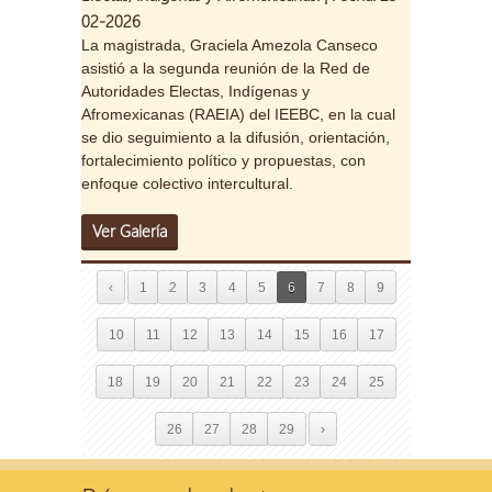
02-2026
La magistrada, Graciela Amezola Canseco
asistió a la segunda reunión de la Red de
Autoridades Electas, Indígenas y
Afromexicanas (RAEIA) del IEEBC, en la cual
se dio seguimiento a la difusión, orientación,
fortalecimiento político y propuestas, con
enfoque colectivo intercultural.
Ver Galería
‹
1
2
3
4
5
6
7
8
9
10
11
12
13
14
15
16
17
18
19
20
21
22
23
24
25
26
27
28
29
›