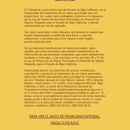
El Tribunal de Justicia Electoral del Estado de Baja California, es el
responsable del tratamiento de los datos personales que nos
proporcione, los cuales serán protegidos conforme a lo dispuesto
por la Ley de Protección de Datos Personales en Posesión de
Sujetos Obligados para el Estado de Baja California, y demás
normatividad que resulte aplicable.
Sus datos personales serán utilizados únicamente en aquello que
resulte indispensable y justificado para llevar a cabo las
atribuciones y funciones que la ley impone a este órgano
jurisdiccional electoral.
No se realizarán transferencias de datos personales, salvo
aquéllas que sean necesarias para atender requerimientos de
información de una autoridad competente, que estén debidamente
fundados y motivados, y las previstas en los artículos 36 y 37 de
la Ley de Protección de Datos Personales en Posesión de Sujetos
Obligados para el Estado de Baja California.
Usted podrá ejercer sus derechos de acceso, rectificación,
cancelación u oposición al tratamiento de sus datos personales
(derechos ARCO) directamente ante la Unidad de Transparencia
de este Tribunal, ubicada en Calle México número 100 y Avenida
Madero, Zona Centro, C.P. 21100, en la ciudad de Mexicali, Baja
California, o bien, a través de la Plataforma Nacional de
Transparencia (http://www.plataformadetransparencia.org.mx/) o
en el correo electrónico unidaddetransparencia@tje-bc.gob.mx. Si
desea conocer el procedimiento para el ejercicio de estos derechos
puede acudir a dicha Unidad de Transparencia, enviar un correo
electrónico a la dirección antes señalada o comunicarse a los
números telefónicos (686) 553-49-03 o (686) 553-48-21.
PARA VER EL AVISO DE PRIVACIDAD INTEGRAL,
HAGA CLICK AQUÍ.