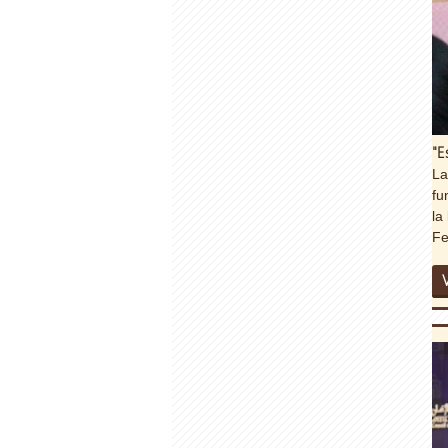
"E
La
fu
la
Fe