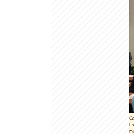
Co
La
mu