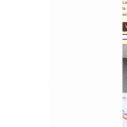
La
la
as