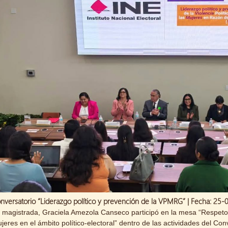
nversatorio “Liderazgo político y prevención de la VPMRG” | Fecha: 25
 magistrada, Graciela Amezola Canseco participó en la mesa “Respet
jeres en el ámbito político-electoral” dentro de las actividades del Con