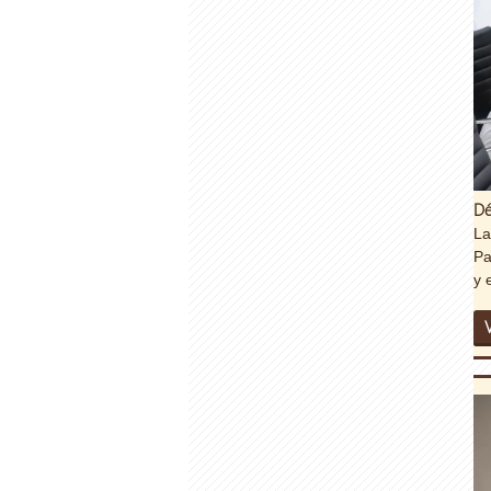
Dé
La
Pa
y 