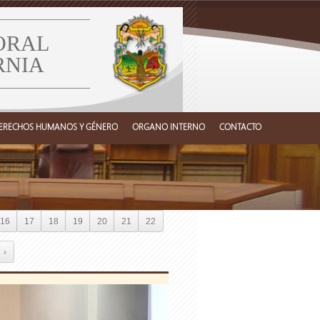
ORAL
RNIA
ERECHOS HUMANOS Y GÉNERO
ORGANO INTERNO
CONTACTO
16
17
18
19
20
21
22
›