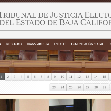
T
J
E
RIBUNAL DE
USTICIA
LECT
E
B
C
DEL
STADO DE
AJA
ALIFO
N
DIRECTORIO
TRANSPARENCIA
ENLACES
COMUNICACIÓN SOCIAL
D
1
2
3
4
5
6
7
8
9
10
11
12
13
14
15
23
24
25
26
27
28
29