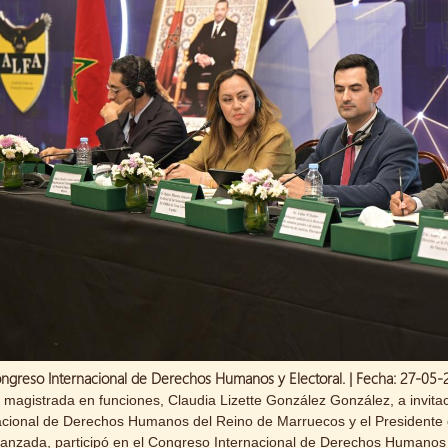
ngreso Internacional de Derechos Humanos y Electoral. | Fecha: 27-05
 magistrada en funciones, Claudia Lizette González González, a invita
cional de Derechos Humanos del Reino de Marruecos y el Presidente 
anzada, participó en el Congreso Internacional de Derechos Humanos y