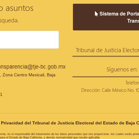
o asuntos
Sistema de Porta
úsqueda.
Tran
Tribunal de Justicia Electo
Síguenos en:
 Zona Centro Mexicali, Baja
Teléfo
Dirección: Calle México No. 100
21
Privacidad del Tribunal de Justicia Electoral del Estado de Baja C
ifornia, es el responsable del tratamiento de los datos personales que nos proporcione, los cuales serán pro
ra el Estado de Baja California, y demás normatividad que resulte aplicable.