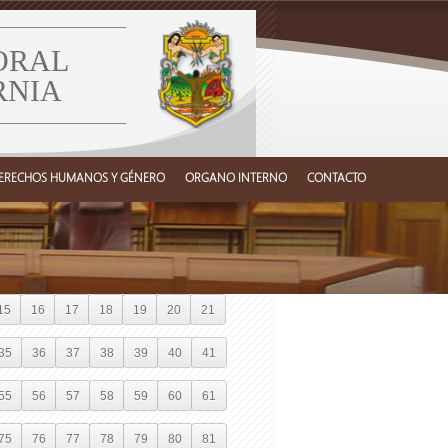
ORAL
RNIA
ERECHOS HUMANOS Y GÉNERO
ORGANO INTERNO
CONTACTO
15
16
17
18
19
20
21
35
36
37
38
39
40
41
55
56
57
58
59
60
61
75
76
77
78
79
80
81