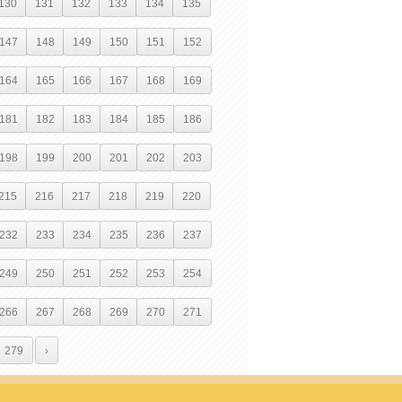
130
131
132
133
134
135
147
148
149
150
151
152
164
165
166
167
168
169
181
182
183
184
185
186
198
199
200
201
202
203
215
216
217
218
219
220
232
233
234
235
236
237
249
250
251
252
253
254
266
267
268
269
270
271
279
›