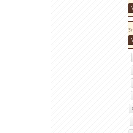
V
Sí
V