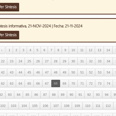
er Síntesis
ntesis informativa, 21-NOV-2024 | Fecha: 21-11-2024
er Síntesis
‹
1
2
3
4
5
6
7
8
9
10
11
12
13
14
22
23
24
25
26
27
28
29
30
31
32
33
34
42
43
44
45
46
47
48
49
50
51
52
53
54
62
63
64
65
66
67
68
69
70
71
72
73
74
82
83
84
85
86
87
88
89
90
91
92
93
94
9
102
103
104
105
106
107
108
109
110
111
112