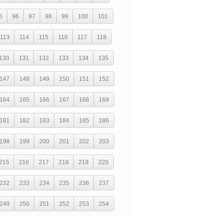
5
96
97
98
99
100
101
113
114
115
116
117
118
130
131
132
133
134
135
147
148
149
150
151
152
164
165
166
167
168
169
181
182
183
184
185
186
198
199
200
201
202
203
215
216
217
218
219
220
232
233
234
235
236
237
249
250
251
252
253
254