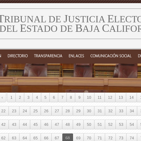
T
J
E
RIBUNAL DE
USTICIA
LECT
E
B
C
DEL
STADO DE
AJA
ALIFO
N
DIRECTORIO
TRANSPARENCIA
ENLACES
COMUNICACIÓN SOCIAL
D
‹
1
2
3
4
5
6
7
8
9
10
11
12
13
14
22
23
24
25
26
27
28
29
30
31
32
33
34
42
43
44
45
46
47
48
49
50
51
52
53
54
62
63
64
65
66
67
68
69
70
71
72
73
74