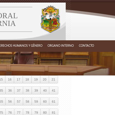
ORAL
RNIA
ERECHOS HUMANOS Y GÉNERO
ORGANO INTERNO
CONTACTO
15
16
17
18
19
20
21
35
36
37
38
39
40
41
55
56
57
58
59
60
61
75
76
77
78
79
80
81