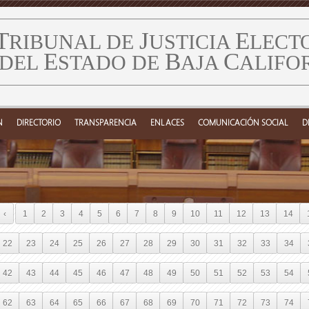
T
J
E
RIBUNAL DE
USTICIA
LECT
E
B
C
DEL
STADO DE
AJA
ALIFO
N
DIRECTORIO
TRANSPARENCIA
ENLACES
COMUNICACIÓN SOCIAL
D
‹
1
2
3
4
5
6
7
8
9
10
11
12
13
14
22
23
24
25
26
27
28
29
30
31
32
33
34
42
43
44
45
46
47
48
49
50
51
52
53
54
62
63
64
65
66
67
68
69
70
71
72
73
74