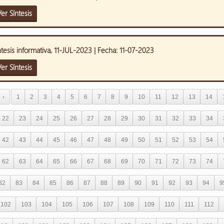
er Síntesis
ntesis informativa, 11-JUL-2023 | Fecha: 11-07-2023
er Síntesis
‹
1
2
3
4
5
6
7
8
9
10
11
12
13
14
22
23
24
25
26
27
28
29
30
31
32
33
34
42
43
44
45
46
47
48
49
50
51
52
53
54
62
63
64
65
66
67
68
69
70
71
72
73
74
82
83
84
85
86
87
88
89
90
91
92
93
94
9
102
103
104
105
106
107
108
109
110
111
112