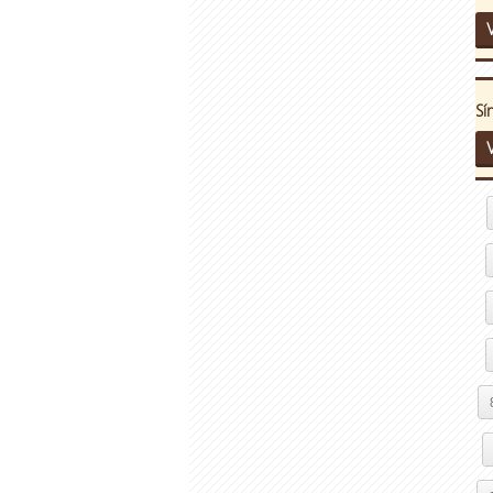
V
Sí
V