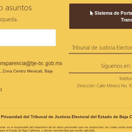
o asuntos
Sistema de Porta
úsqueda.
Tran
Tribunal de Justicia Electo
Síguenos en:
 Zona Centro Mexicali, Baja
Teléfo
Dirección: Calle México No. 100
21
Privacidad del Tribunal de Justicia Electoral del Estado de Baja C
ifornia, es el responsable del tratamiento de los datos personales que nos proporcione, los cuales serán pro
ra el Estado de Baja California, y demás normatividad que resulte aplicable.