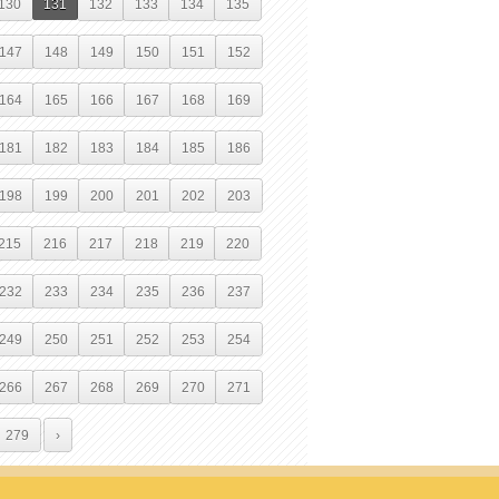
130
131
132
133
134
135
147
148
149
150
151
152
164
165
166
167
168
169
181
182
183
184
185
186
198
199
200
201
202
203
215
216
217
218
219
220
232
233
234
235
236
237
249
250
251
252
253
254
266
267
268
269
270
271
279
›