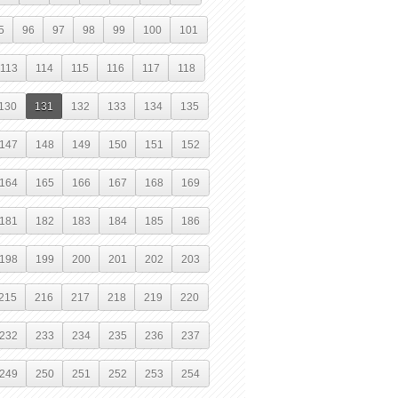
5
96
97
98
99
100
101
113
114
115
116
117
118
130
131
132
133
134
135
147
148
149
150
151
152
164
165
166
167
168
169
181
182
183
184
185
186
198
199
200
201
202
203
215
216
217
218
219
220
232
233
234
235
236
237
249
250
251
252
253
254