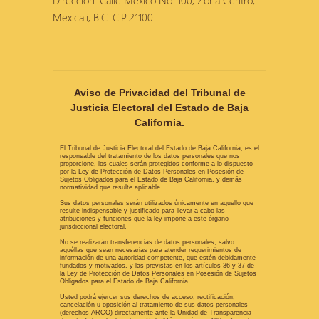
Dirección: Calle México No. 100, Zona Centro,
Mexicali, B.C. C.P. 21100.
Aviso de Privacidad del Tribunal de
Justicia Electoral del Estado de Baja
California.
El Tribunal de Justicia Electoral del Estado de Baja California, es el
responsable del tratamiento de los datos personales que nos
proporcione, los cuales serán protegidos conforme a lo dispuesto
por la Ley de Protección de Datos Personales en Posesión de
Sujetos Obligados para el Estado de Baja California, y demás
normatividad que resulte aplicable.
Sus datos personales serán utilizados únicamente en aquello que
resulte indispensable y justificado para llevar a cabo las
atribuciones y funciones que la ley impone a este órgano
jurisdiccional electoral.
No se realizarán transferencias de datos personales, salvo
aquéllas que sean necesarias para atender requerimientos de
información de una autoridad competente, que estén debidamente
fundados y motivados, y las previstas en los artículos 36 y 37 de
la Ley de Protección de Datos Personales en Posesión de Sujetos
Obligados para el Estado de Baja California.
Usted podrá ejercer sus derechos de acceso, rectificación,
cancelación u oposición al tratamiento de sus datos personales
(derechos ARCO) directamente ante la Unidad de Transparencia