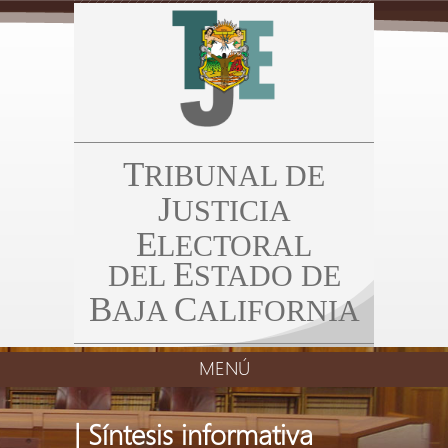
T
RIBUNAL DE
J
USTICIA
E
LECTORAL
E
DEL
STADO DE
B
C
AJA
ALIFORNIA
MENÚ
| Síntesis informativa