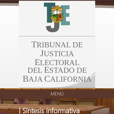
T
RIBUNAL DE
J
USTICIA
E
LECTORAL
E
DEL
STADO DE
B
C
AJA
ALIFORNIA
MENÚ
| Síntesis informativa