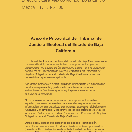
Dirección: Calle México No. 100, Zona Centro,
Mexicali, B.C. C.P. 21100.
Aviso de Privacidad del Tribunal de
Justicia Electoral del Estado de Baja
California.
El Tribunal de Justicia Electoral del Estado de Baja California, es el
responsable del tratamiento de los datos personales que nos
proporcione, los cuales serán protegidos conforme a lo dispuesto
por la Ley de Protección de Datos Personales en Posesión de
Sujetos Obligados para el Estado de Baja California, y demás
normatividad que resulte aplicable.
Sus datos personales serán utilizados únicamente en aquello que
resulte indispensable y justificado para llevar a cabo las
atribuciones y funciones que la ley impone a este órgano
jurisdiccional electoral.
No se realizarán transferencias de datos personales, salvo
aquéllas que sean necesarias para atender requerimientos de
información de una autoridad competente, que estén debidamente
fundados y motivados, y las previstas en los artículos 36 y 37 de
la Ley de Protección de Datos Personales en Posesión de Sujetos
Obligados para el Estado de Baja California.
Usted podrá ejercer sus derechos de acceso, rectificación,
cancelación u oposición al tratamiento de sus datos personales
(derechos ARCO) directamente ante la Unidad de Transparencia