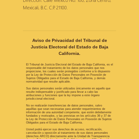
Dirección: Calle México No. 100, Zona Centro,
Mexicali, B.C. C.P. 21100.
Aviso de Privacidad del Tribunal de
Justicia Electoral del Estado de Baja
California.
El Tribunal de Justicia Electoral del Estado de Baja California, es el
responsable del tratamiento de los datos personales que nos
proporcione, los cuales serán protegidos conforme a lo dispuesto
por la Ley de Protección de Datos Personales en Posesión de
Sujetos Obligados para el Estado de Baja California, y demás
normatividad que resulte aplicable.
Sus datos personales serán utilizados únicamente en aquello que
resulte indispensable y justificado para llevar a cabo las
atribuciones y funciones que la ley impone a este órgano
jurisdiccional electoral.
No se realizarán transferencias de datos personales, salvo
aquéllas que sean necesarias para atender requerimientos de
información de una autoridad competente, que estén debidamente
fundados y motivados, y las previstas en los artículos 36 y 37 de
la Ley de Protección de Datos Personales en Posesión de Sujetos
Obligados para el Estado de Baja California.
Usted podrá ejercer sus derechos de acceso, rectificación,
cancelación u oposición al tratamiento de sus datos personales
(derechos ARCO) directamente ante la Unidad de Transparencia