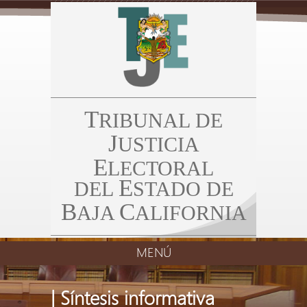
T
RIBUNAL DE
J
USTICIA
E
LECTORAL
E
DEL
STADO DE
B
C
AJA
ALIFORNIA
MENÚ
| Síntesis informativa