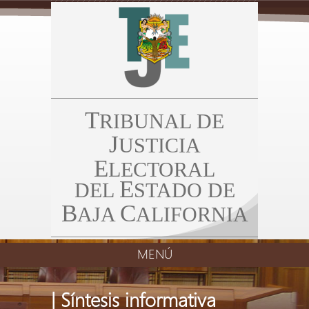
T
RIBUNAL DE
J
USTICIA
E
LECTORAL
E
DEL
STADO DE
B
C
AJA
ALIFORNIA
MENÚ
| Síntesis informativa