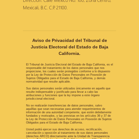
Dirección: Calle México No. 100, Zona Centro,
Mexicali, B.C. C.P. 21100.
Aviso de Privacidad del Tribunal de
Justicia Electoral del Estado de Baja
California.
El Tribunal de Justicia Electoral del Estado de Baja California, es el
responsable del tratamiento de los datos personales que nos
proporcione, los cuales serán protegidos conforme a lo dispuesto
por la Ley de Protección de Datos Personales en Posesión de
Sujetos Obligados para el Estado de Baja California, y demás
normatividad que resulte aplicable.
Sus datos personales serán utilizados únicamente en aquello que
resulte indispensable y justificado para llevar a cabo las
atribuciones y funciones que la ley impone a este órgano
jurisdiccional electoral.
No se realizarán transferencias de datos personales, salvo
aquéllas que sean necesarias para atender requerimientos de
información de una autoridad competente, que estén debidamente
fundados y motivados, y las previstas en los artículos 36 y 37 de
la Ley de Protección de Datos Personales en Posesión de Sujetos
Obligados para el Estado de Baja California.
Usted podrá ejercer sus derechos de acceso, rectificación,
cancelación u oposición al tratamiento de sus datos personales
(derechos ARCO) directamente ante la Unidad de Transparencia