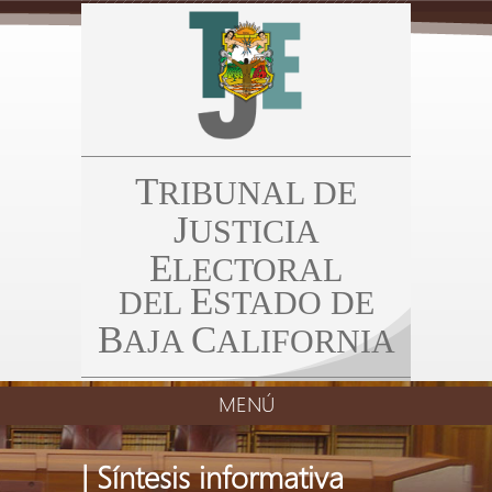
T
RIBUNAL DE
J
USTICIA
E
LECTORAL
E
DEL
STADO DE
B
C
AJA
ALIFORNIA
MENÚ
| Síntesis informativa