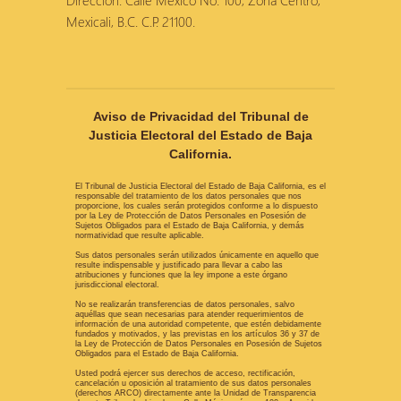
Dirección: Calle México No. 100, Zona Centro,
Mexicali, B.C. C.P. 21100.
Aviso de Privacidad del Tribunal de
Justicia Electoral del Estado de Baja
California.
El Tribunal de Justicia Electoral del Estado de Baja California, es el
responsable del tratamiento de los datos personales que nos
proporcione, los cuales serán protegidos conforme a lo dispuesto
por la Ley de Protección de Datos Personales en Posesión de
Sujetos Obligados para el Estado de Baja California, y demás
normatividad que resulte aplicable.
Sus datos personales serán utilizados únicamente en aquello que
resulte indispensable y justificado para llevar a cabo las
atribuciones y funciones que la ley impone a este órgano
jurisdiccional electoral.
No se realizarán transferencias de datos personales, salvo
aquéllas que sean necesarias para atender requerimientos de
información de una autoridad competente, que estén debidamente
fundados y motivados, y las previstas en los artículos 36 y 37 de
la Ley de Protección de Datos Personales en Posesión de Sujetos
Obligados para el Estado de Baja California.
Usted podrá ejercer sus derechos de acceso, rectificación,
cancelación u oposición al tratamiento de sus datos personales
(derechos ARCO) directamente ante la Unidad de Transparencia