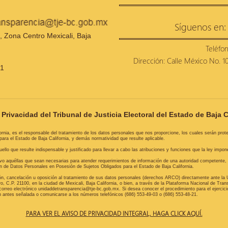
Síguenos en:
 Zona Centro Mexicali, Baja
Teléfo
Dirección: Calle México No. 100
21
Privacidad del Tribunal de Justicia Electoral del Estado de Baja C
ifornia, es el responsable del tratamiento de los datos personales que nos proporcione, los cuales serán pro
ra el Estado de Baja California, y demás normatividad que resulte aplicable.
lo que resulte indispensable y justificado para llevar a cabo las atribuciones y funciones que la ley impone 
alvo aquéllas que sean necesarias para atender requerimientos de información de una autoridad competente
ión de Datos Personales en Posesión de Sujetos Obligados para el Estado de Baja California.
ión, cancelación u oposición al tratamiento de sus datos personales (derechos ARCO) directamente ante la 
C.P. 21100, en la ciudad de Mexicali, Baja California, o bien, a través de la Plataforma Nacional de Tran
correo electrónico unidaddetransparencia@tje-bc.gob.mx. Si desea conocer el procedimiento para el ejercic
ión antes señalada o comunicarse a los números telefónicos (686) 553-49-03 o (686) 553-48-21.
PARA VER EL AVISO DE PRIVACIDAD INTEGRAL, HAGA CLICK AQUÍ.