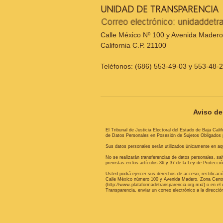
UNIDAD DE TRANSPARENCIA
Calle México Nº 100 y Avenida Madero,
California C.P. 21100
Teléfonos: (686) 553-49-03 y 553-48-
Aviso de 
El Tribunal de Justicia Electoral del Estado de Baja Cal
de Datos Personales en Posesión de Sujetos Obligados pa
Sus datos personales serán utilizados únicamente en aquel
No se realizarán transferencias de datos personales, s
previstas en los artículos 36 y 37 de la Ley de Protecc
Usted podrá ejercer sus derechos de acceso, rectificac
Calle México número 100 y Avenida Madero, Zona Centro, 
(http://www.plataformadetransparencia.org.mx/) o en el 
Transparencia, enviar un correo electrónico a la direcc