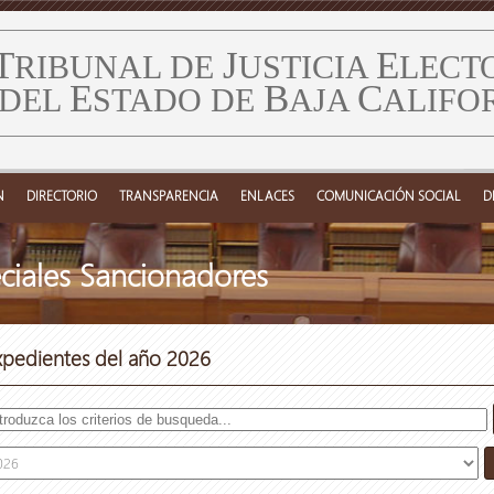
T
J
E
RIBUNAL DE
USTICIA
LECT
E
B
C
DEL
STADO DE
AJA
ALIFO
N
DIRECTORIO
TRANSPARENCIA
ENLACES
COMUNICACIÓN SOCIAL
D
ciales Sancionadores
xpedientes del año 2026