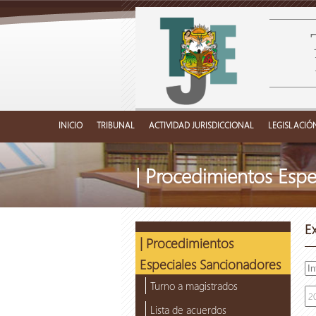
INICIO
TRIBUNAL
ACTIVIDAD JURISDICCIONAL
LEGISLACIÓ
| Procedimientos Espe
E
| Procedimientos
Especiales Sancionadores
Turno a magistrados
Lista de acuerdos