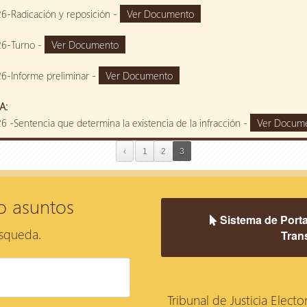
6-Radicación y reposición -
Ver Documento
6-Turno -
Ver Documento
6-Informe preliminar -
Ver Documento
A:
 -Sentencia que determina la existencia de la infracción -
Ver Docum
‹
1
2
3
o asuntos
Sistema de Porta
úsqueda.
Tran
Tribunal de Justicia Electo