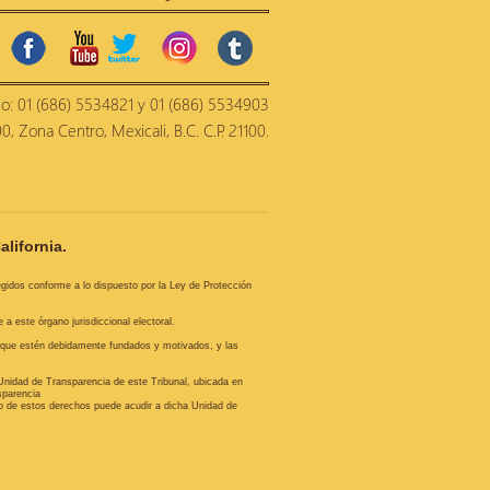
facebook
youtube
twitter
instagram
tumblr
no: 01 (686) 5534821 y 01 (686) 5534903
, Zona Centro, Mexicali, B.C. C.P. 21100.
alifornia.
tegidos conforme a lo dispuesto por la Ley de Protección
a este órgano jurisdiccional electoral.
, que estén debidamente fundados y motivados, y las
Unidad de Transparencia de este Tribunal, ubicada en
sparencia
io de estos derechos puede acudir a dicha Unidad de