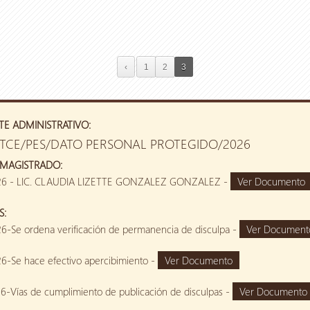
‹
1
2
3
TE ADMINISTRATIVO:
UTCE/PES/DATO PERSONAL PROTEGIDO/2026
MAGISTRADO:
26 - LIC. CLAUDIA LIZETTE GONZALEZ GONZALEZ -
Ver Documento
S:
6-Se ordena verificación de permanencia de disculpa -
Ver Document
6-Se hace efectivo apercibimiento -
Ver Documento
-Vías de cumplimiento de publicación de disculpas -
Ver Documento