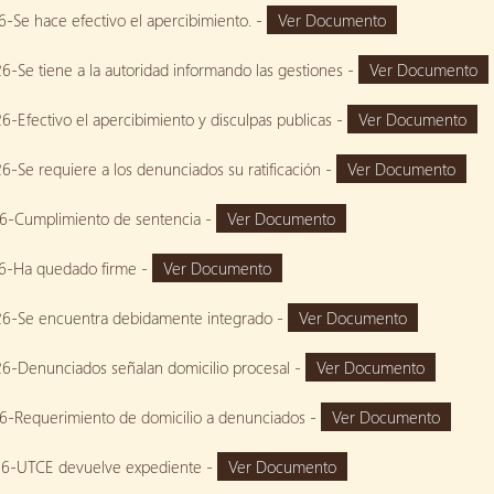
-Se hace efectivo el apercibimiento. -
Ver Documento
-Se tiene a la autoridad informando las gestiones -
Ver Documento
-Efectivo el apercibimiento y disculpas publicas -
Ver Documento
-Se requiere a los denunciados su ratificación -
Ver Documento
6-Cumplimiento de sentencia -
Ver Documento
6-Ha quedado firme -
Ver Documento
6-Se encuentra debidamente integrado -
Ver Documento
6-Denunciados señalan domicilio procesal -
Ver Documento
6-Requerimiento de domicilio a denunciados -
Ver Documento
6-UTCE devuelve expediente -
Ver Documento